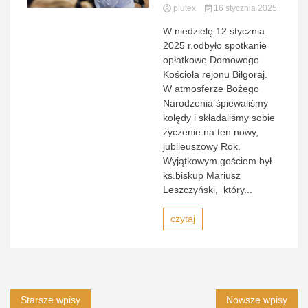
plutex
16 stycznia 2025
W niedzielę 12 stycznia
2025 r.odbyło spotkanie
opłatkowe Domowego
Kościoła rejonu Biłgoraj.
W atmosferze Bożego
Narodzenia śpiewaliśmy
kolędy i składaliśmy sobie
życzenie na ten nowy,
jubileuszowy Rok.
Wyjątkowym gościem był
ks.biskup Mariusz
Leszczyński, który...
czytaj
Nawigacja
Starsze wpisy
Nowsze wpisy