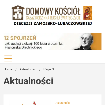
Skip
to
content
DK Diecezji Zamojsko-Lubaczowskiej
Domo
Kości
Home
Aktualności
Page 3
Aktualności
Diecez
Aktualności