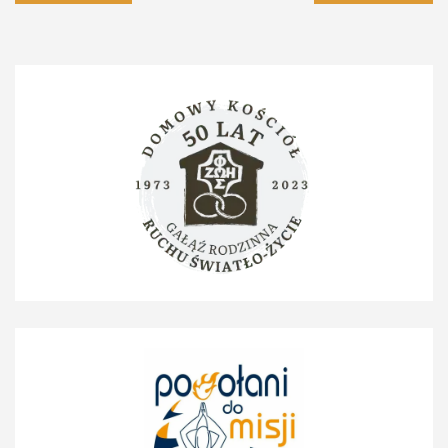
po
wpisach