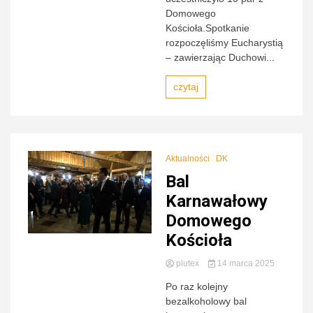
Domowego
Kościoła.Spotkanie
rozpoczęliśmy Eucharystią
– zawierzając Duchowi...
czytaj
Aktualności
DK
Bal
Karnawałowy
Domowego
Kościoła
plutex
14 marca 2025
Po raz kolejny
bezalkoholowy bal