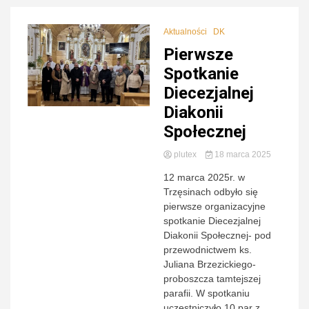
Aktualności
DK
Pierwsze
Spotkanie
Diecezjalnej
Diakonii
Społecznej
plutex
18 marca 2025
12 marca 2025r. w
Trzęsinach odbyło się
pierwsze organizacyjne
spotkanie Diecezjalnej
Diakonii Społecznej- pod
przewodnictwem ks.
Juliana Brzezickiego-
proboszcza tamtejszej
parafii. W spotkaniu
uczestniczyło 10 par z