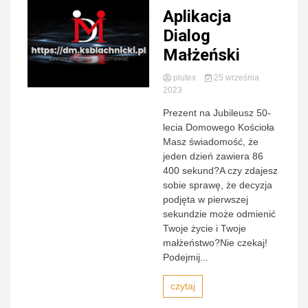
Aplikacja
Zamojs
Dialog
Małżeński
plutex
25 września
2023
Lubaczow
Prezent na Jubileusz 50-
lecia Domowego Kościoła
Masz świadomość, że
jeden dzień zawiera 86
400 sekund?A czy zdajesz
sobie sprawę, że decyzja
podjęta w pierwszej
sekundzie może odmienić
Twoje życie i Twoje
małżeństwo?Nie czekaj!
Podejmij...
czytaj