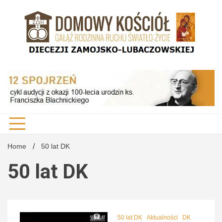
Skip
to
content
DK Diecezji Zamojsko-Lubaczowskiej
Domo
Kości
Home
50 lat DK
50 lat DK
Diecez
50 lat DK
Aktualności
DK