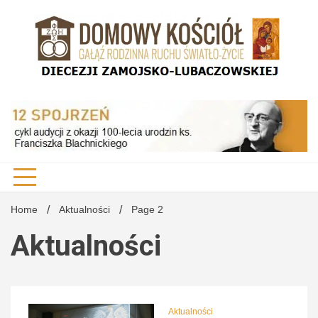
Skip
to
content
DK Diecezji Zamojsko-Lubaczowskiej
Domo
Kości
Home
Aktualności
Page 2
Aktualności
Diecez
Aktualności