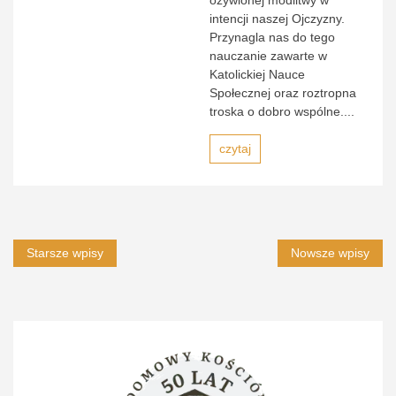
ożywionej modlitwy w
intencji naszej Ojczyzny.
Przynagla nas do tego
nauczanie zawarte w
Katolickiej Nauce
Społecznej oraz roztropna
troska o dobro wspólne....
czytaj
Nawigacja
Starsze wpisy
Nowsze wpisy
po
wpisach