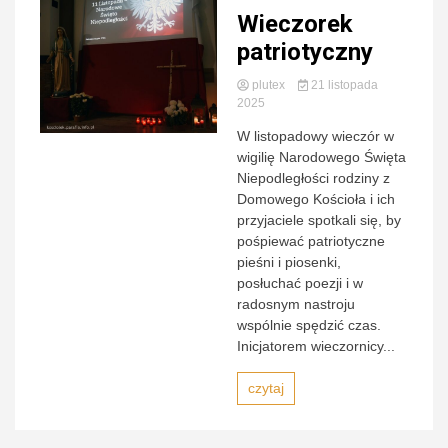
Wieczorek
Zamojs
patriotyczny
plutex
21 listopada
2025
W listopadowy wieczór w
wigilię Narodowego Święta
Lubaczow
Niepodległości rodziny z
Domowego Kościoła i ich
przyjaciele spotkali się, by
pośpiewać patriotyczne
pieśni i piosenki,
posłuchać poezji i w
radosnym nastroju
wspólnie spędzić czas.
Inicjatorem wieczornicy...
czytaj