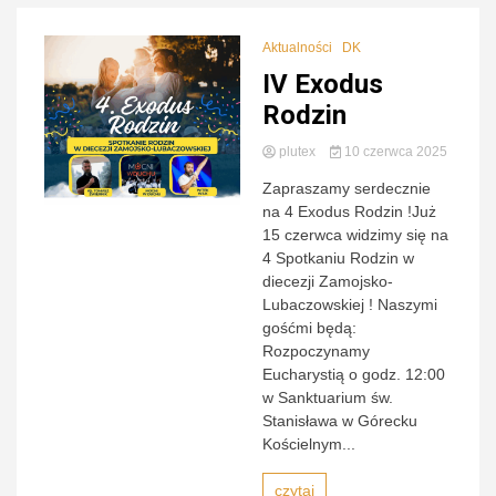
Aktualności
DK
IV Exodus
Rodzin
plutex
10 czerwca 2025
Zapraszamy serdecznie
na 4 Exodus Rodzin !Już
15 czerwca widzimy się na
4 Spotkaniu Rodzin w
diecezji Zamojsko-
Lubaczowskiej ! Naszymi
gośćmi będą:
Rozpoczynamy
Eucharystią o godz. 12:00
w Sanktuarium św.
Stanisława w Górecku
Kościelnym...
czytaj