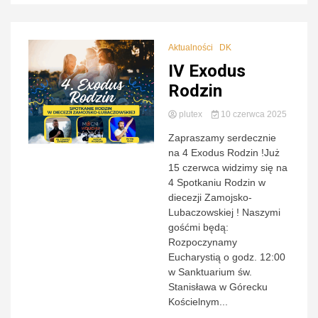
Aktualności
DK
IV Exodus
Rodzin
plutex
10 czerwca 2025
Zapraszamy serdecznie
na 4 Exodus Rodzin !Już
15 czerwca widzimy się na
4 Spotkaniu Rodzin w
diecezji Zamojsko-
Lubaczowskiej ! Naszymi
gośćmi będą:
Rozpoczynamy
Eucharystią o godz. 12:00
w Sanktuarium św.
Stanisława w Górecku
Kościelnym...