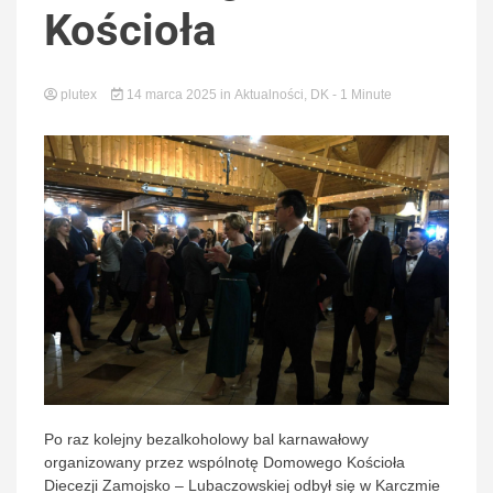
Kościoła
Zamojs
plutex
14 marca 2025
in
Aktualności
,
DK
- 1 Minute
Lubaczow
Po raz kolejny bezalkoholowy bal karnawałowy
organizowany przez wspólnotę Domowego Kościoła
Diecezji Zamojsko – Lubaczowskiej odbył się w Karczmie