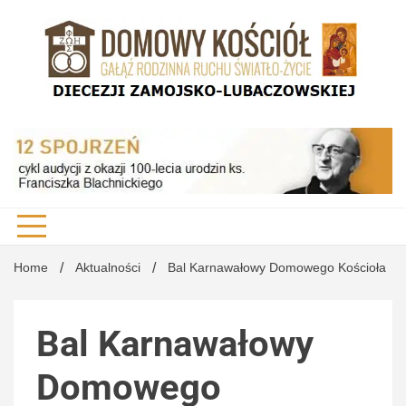
Skip
to
content
DK Diecezji Zamojsko-Lubaczowskiej
Domo
Kości
Home
Aktualności
Bal Karnawałowy Domowego Kościoła
Bal Karnawałowy
Diecez
Domowego