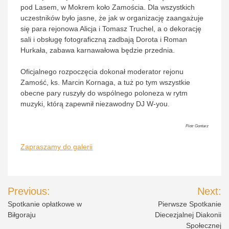
pod Lasem, w Mokrem koło Zamościa. Dla wszystkich
uczestników było jasne, że jak w organizację zaangażuje
się para rejonowa Alicja i Tomasz Truchel, a o dekorację
sali i obsługę fotograficzną zadbają Dorota i Roman
Hurkała, zabawa karnawałowa będzie przednia.
Oficjalnego rozpoczęcia dokonał moderator rejonu
Zamość, ks. Marcin Kornaga, a tuż po tym wszystkie
obecne pary ruszyły do wspólnego poloneza w rytm
muzyki, którą zapewnił niezawodny DJ W-you.
Piotr Gontarz
Zapraszamy do galerii
Nawigacja
Previous:
Next:
wpisu
Spotkanie opłatkowe w
Pierwsze Spotkanie
Biłgoraju
Diecezjalnej Diakonii
Społecznej