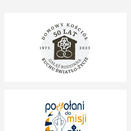
po
wpisach