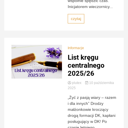
wspólnie spędzić czas.
Inicjatorem wieczornicy...
czytaj
Informacje
List kręgu
centralnego
2025/26
plutex
10 października
2025
„Żyć z pasją wiary – razem
i dla innych” Drodzy
małżonkowie kroczący
drogą formacji DK, kapłani
posługujący w DK! Po
czasie letniego