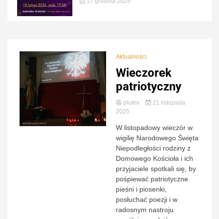
17 grudnia 2025
Aktualności
Wieczorek
patriotyczny
plutex
21 listopada
2025
W listopadowy wieczór w
wigilię Narodowego Święta
Niepodległości rodziny z
Domowego Kościoła i ich
przyjaciele spotkali się, by
pośpiewać patriotyczne
pieśni i piosenki,
posłuchać poezji i w
radosnym nastroju