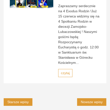
Zapraszamy serdecznie
na 4 Exodus Rodzin !Już
15 czerwca widzimy się na
4 Spotkaniu Rodzin w
diecezji Zamojsko-
Lubaczowskiej ! Naszymi
gośćmi będą:
Rozpoczynamy
Eucharystią o godz. 12:00
w Sanktuarium św.
Stanisława w Górecku
Kościelnym...
czytaj
Nawigacja
Starsze wpisy
Nowsze wpisy