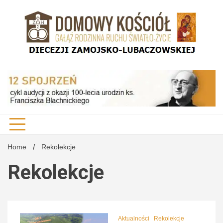
Skip
to
content
DK Diecezji Zamojsko-Lubaczowskiej
Domo
Kości
Home
Rekolekcje
Rekolekcje
Diecez
Aktualności
Rekolekcje