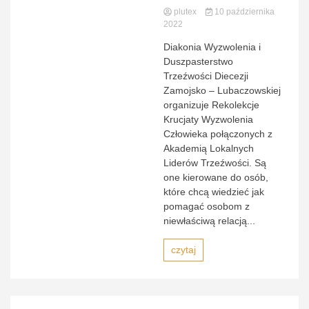
plutex
10 października
2022
Diakonia Wyzwolenia i
Duszpasterstwo
Trzeźwości Diecezji
Zamojsko – Lubaczowskiej
organizuje Rekolekcje
Krucjaty Wyzwolenia
Człowieka połączonych z
Akademią Lokalnych
Liderów Trzeźwości. Są
one kierowane do osób,
które chcą wiedzieć jak
pomagać osobom z
niewłaściwą relacją...
czytaj