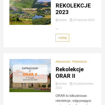
REKOLEKCJE
Zamojs
2023
plutex
18 stycznia 2023
...
czytaj
Lubaczow
Aktualności
Rekolekcje
Rekolekcje
ORAR II
plutex
10 października
2022
ORAR to kilkudniowe
rekolekcje, odgrywające