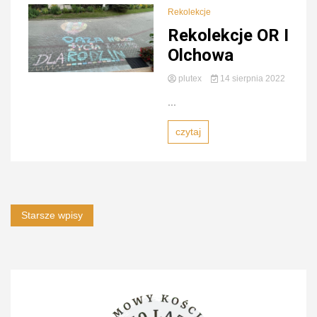
Rekolekcje
Rekolekcje OR I
Olchowa
plutex
14 sierpnia 2022
...
czytaj
Nawigacja
Starsze wpisy
po
wpisach