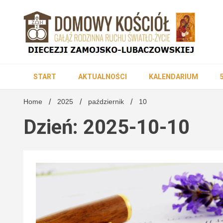
Skip
to
content
DK Diecezji Zamojsko-Lubaczowskiej
Domowy K
START
AKTUALNOŚCI
KALENDARIUM
Home
2025
październik
10
Dzień: 2025-10-10
Zamojsko