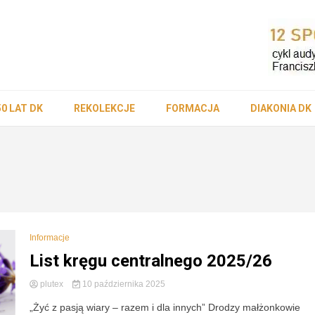
ościół Die
50 LAT DK
REKOLEKCJE
FORMACJA
DIAKONIA DK
-Lubaczow
Informacje
List kręgu centralnego 2025/26
plutex
10 października 2025
„Żyć z pasją wiary – razem i dla innych” Drodzy małżonkowie