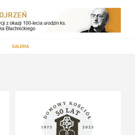
cezji
GALERIA
skiej