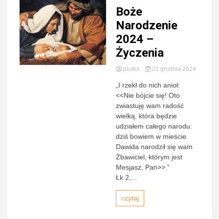
Boże
Zamojs
Narodzenie
2024 –
Życzenia
plutex
21 grudnia 2024
Lubaczow
„I rzekł do nich anioł:
<<Nie bójcie się! Oto
zwiastuję wam radość
wielką, która będzie
udziałem całego narodu:
dziś bowiem w mieście
Dawida narodził się wam
Zbawiciel, którym jest
Mesjasz, Pan>>.”
Łk 2,...
czytaj