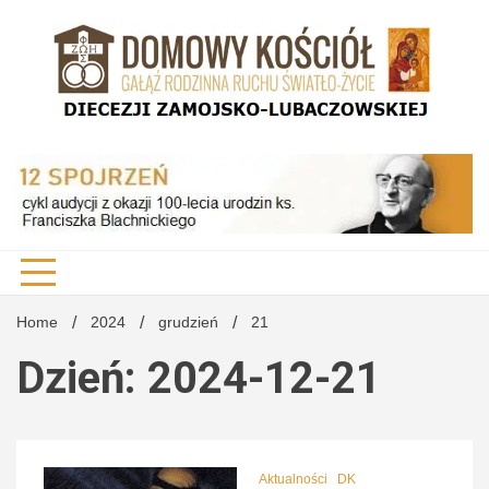
Skip
to
content
DK Diecezji Zamojsko-Lubaczowskiej
Domo
Kości
Home
2024
grudzień
21
Dzień: 2024-12-21
Diecez
Aktualności
DK