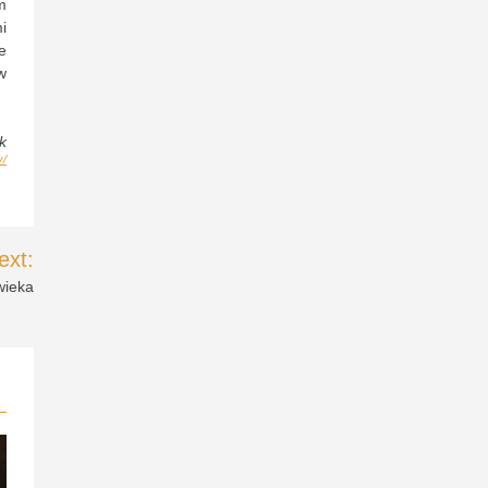
m
i
e
w
k
y/
ext:
wieka