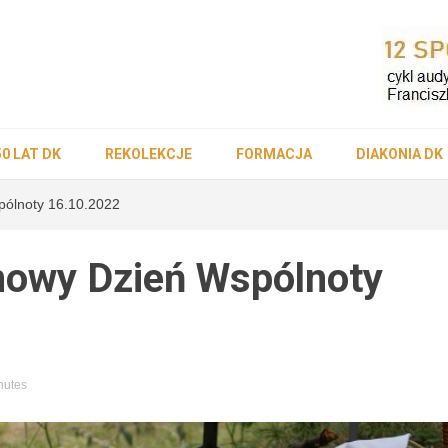
ościół Die
50 LAT DK
REKOLEKCJE
FORMACJA
DIAKONIA DK
ólnoty 16.10.2022
-Lubaczow
nowy Dzień Wspólnoty
nutes