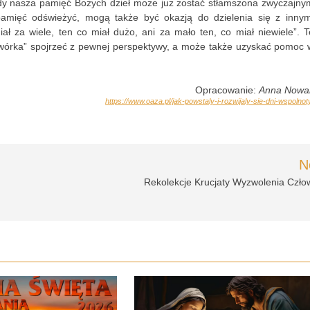
gdy nasza pamięć Bożych dzieł może już zostać stłamszona zwyczajny
amięć odświeżyć, mogą także być okazją do dzielenia się z innym
ł za wiele, ten co miał dużo, ani za mało ten, co miał niewiele”. T
dwórka” spojrzeć z pewnej perspektywy, a może także uzyskać pomoc 
Opracowanie:
Anna Nowa
https://www.oaza.pl/jak-powstaly-i-rozwijaly-sie-dni-wspolnot
N
Rekolekcje Krucjaty Wyzwolenia Czło