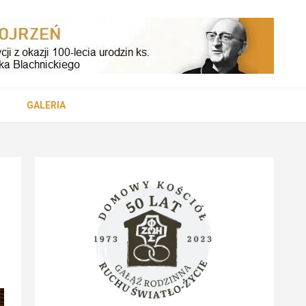
cezji
GALERIA
skiej