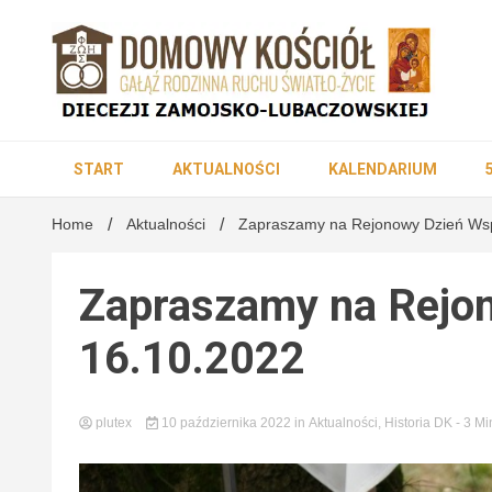
Skip
to
content
DK Diecezji Zamojsko-Lubaczowskiej
Domowy K
START
AKTUALNOŚCI
KALENDARIUM
Home
Aktualności
Zapraszamy na Rejonowy Dzień Wsp
Zamojsko
Zapraszamy na Rejo
16.10.2022
plutex
10 października 2022
in
Aktualności
,
Historia DK
- 3 Mi