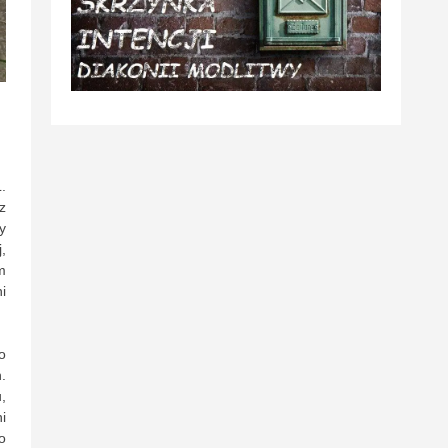
.
z
y
,
m
i
o
.
,
i
o