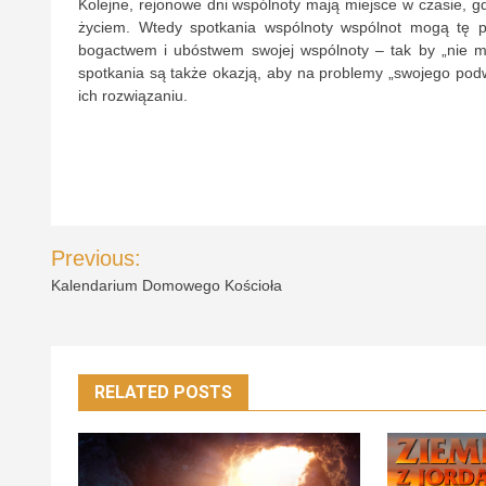
Kolejne, rejonowe dni wspólnoty mają miejsce w czasie, 
życiem. Wtedy spotkania wspólnoty wspólnot mogą tę p
bogactwem i ubóstwem swojej wspólnoty – tak by „nie mia
spotkania są także okazją, aby na problemy „swojego po
ich rozwiązaniu.
Nawigacja
Previous:
wpisu
Kalendarium Domowego Kościoła
RELATED POSTS