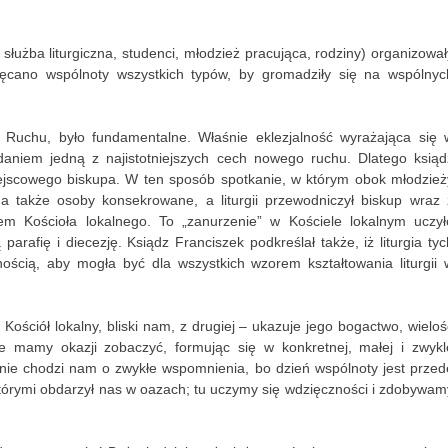
użba liturgiczna, studenci, młodzież pracująca, rodziny) organizował
ęcano wspólnoty wszystkich typów, by gromadziły się na wspólnyc
 Ruchu, było fundamentalne. Właśnie eklezjalność wyrażająca się 
 zdaniem jedną z najistotniejszych cech nowego ruchu. Dlatego ksiąd
iejscowego biskupa. W ten sposób spotkanie, w którym obok młodzież
ny a także osoby konsekrowane, a liturgii przewodniczył biskup wraz 
iem Kościoła lokalnego. To „zanurzenie” w Kościele lokalnym uczył
arafię i diecezję. Ksiądz Franciszek podkreślał także, iż liturgia tyc
ścią, aby mogła być dla wszystkich wzorem kształtowania liturgii 
Kościół lokalny, bliski nam, z drugiej – ukazuje jego bogactwo, wieloś
 mamy okazji zobaczyć, formując się w konkretnej, małej i zwykl
nie chodzi nam o zwykłe wspomnienia, bo dzień wspólnoty jest przed
tórymi obdarzył nas w oazach; tu uczymy się wdzięczności i zdobywam