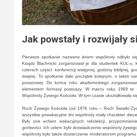
Jak powstały i rozwijały 
Pierwsze spotkanie nazwane dniem wspólnoty odbyło się
Ksiądz Blachnicki zorganizował je dla studentek KUL-u, 
czterech części: konferencji wstępnej, godziny biblijnej, 
świętej. To spotkanie dało początek kolejnym, o takim sa
pooazowej. Do końca roku akademickiego zorganizowan
elementem formacji postoazy. W marcu roku 1969 te c
Wspólnoty Żywego Kościoła. W tym czasie ukształtowała s
Ruch Żywego Kościoła (od 1976 roku – Ruch Światło-Życie
wszystkie powakacyjne dni wspólnoty miały charakter diece
Były one echem wakacyjnych rekolekcji, przypomnieni
gorliwości. Ich celem było doświadczenie wspólnoty żywego
wspólnoty było także dostarczenie moderatorom programu 