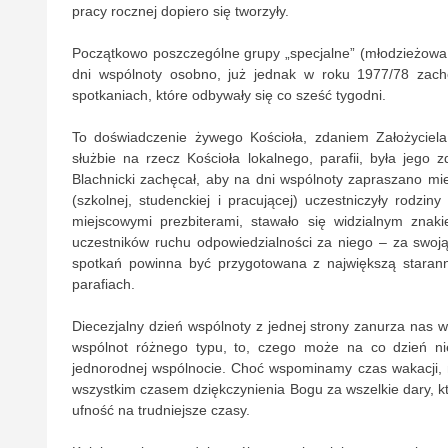
pracy rocznej dopiero się tworzyły.
Początkowo poszczególne grupy „specjalne” (młodzieżowa sł
dni wspólnoty osobno, już jednak w roku 1977/78 zach
spotkaniach, które odbywały się co sześć tygodni.
To doświadczenie żywego Kościoła, zdaniem Założyciela
służbie na rzecz Kościoła lokalnego, parafii, była jego
Blachnicki zachęcał, aby na dni wspólnoty zapraszano m
(szkolnej, studenckiej i pracującej) uczestniczyły rodzi
miejscowymi prezbiterami, stawało się widzialnym znak
uczestników ruchu odpowiedzialności za niego – za swoją p
spotkań powinna być przygotowana z największą staranno
parafiach.
Diecezjalny dzień wspólnoty z jednej strony zanurza nas w 
wspólnot różnego typu, to, czego może na co dzień nie
jednorodnej wspólnocie. Choć wspominamy czas wakacji, 
wszystkim czasem dziękczynienia Bogu za wszelkie dary, k
ufność na trudniejsze czasy.