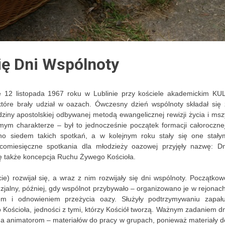
się Dni Wspólnoty
 12 listopada 1967 roku w Lublinie przy kościele akademickim KUL
które brały udział w oazach. Ówczesny dzień wspólnoty składał się 
godziny apostolskiej odbywanej metodą ewangelicznej rewizji życia i msz
mym charakterze – był to jednocześnie początek formacji całorocznej
o siedem takich spotkań, a w kolejnym roku stały się one stały
omiesięczne spotkania dla młodzieży oazowej przyjęły nazwę: Dn
ię także koncepcja Ruchu Żywego Kościoła.
) rozwijał się, a wraz z nim rozwijały się dni wspólnoty. Początkow
zjalny, później, gdy wspólnot przybywało – organizowano je w rejonach
em i odnowieniem przeżycia oazy. Służyły podtrzymywaniu zapału
 Kościoła, jedności z tymi, którzy Kościół tworzą. Ważnym zadaniem dn
a animatorom – materiałów do pracy w grupach, ponieważ materiały d