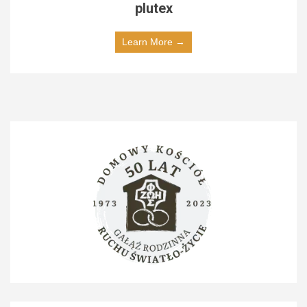
plutex
Learn More →