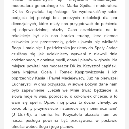
moderatora generalnego ks. Marka Sędka i moderatora
DK ks. Krzysztofa Łapińskiego. Nie wyobrażaliśmy sobie
podjęcia tej posługi bez przeżycia rekolekcji dla par
diecezjalnych, które miały nas przygotować do pełnienia
tej odpowiedzialnej służby. Czas oczekiwania na te
rekolekcje był dla nas bardzo trudny, lecz niemoc
człowieka jest przestrzenią, gdzie ujawnia się wielkość
Boga. I stało się: 1 października jedziemy do Spały. Jadąc
czuliśmy się jak uciekinierzy wyrwani z niewoli dnia
codziennego, z gonitwą myśli, obaw i planów w głowie. Na
miejscu powitali nas moderator DK ks. Krzysztof Łapiński,
para krajowa Gosia i Tomek Kasprowiczowie i ich
poprzednicy Kasia i Paweł Maciejewscy. Już na pierwszej
Eucharystii, w dniu przyjazdu, w słowie Bożym dane nam
było zapewnienie: „Jeżeli we Mnie trwać będziecie, a
słowa moje w was, poproście, o cokolwiek chcecie, a to
wam się spełni. Ojciec mój przez to dozna chwały, że
owoc obfity przyniesiecie i staniecie się moimi uczniami”
(J 15,7-8), a homilia ks. Krzysztofa ukazała nam, że
nasza posługa powinna być przeżywana w postawie
ufności wobec Boga i jego planów.