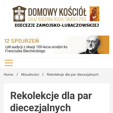
Skip
to
content
DK Diecezji Zamojsko-Lubaczowskiej
Domo
Kości
Home
Aktualności
Rekolekcje dla par diecezjalnych
Rekolekcje dla par
Diecez
diecezjalnych