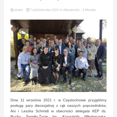
plutex
7 października 2021
in
Aktualności
- 3 Minutes
Zamojs
Lubaczow
Dnia 11 września 2021 r. w Częstochowie przyjęliśmy
posługę pary diecezjalnej z rąk naszych poprzedników,
Ani i Leszka Schmidt w obecności delegata KEP ds.
Ruchu Światło-Życie bp. Krzysztofa Włodarczyka,