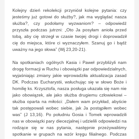
Kolejny dzień rekolekcji przyniósł kolejne pytania: czy
jesteśmy już gotowi do służby?, jak ma wyglądać nasza
służba?, czy podołamy wyzwaniom? – odpowiedź
przyszła podczas jutrzni: „Oto Ja posyłam anioła przed
tobą, aby cię strzegł w czasie twojej drogi i doprowadził
cię do miejsca, które ci wyznaczyłem. Szanuj go i bądź
uważny na jego słowa” (Wj 23,20-21).
Na spotkaniach ogólnych Kasia i Paweł przybliżyli nam
drogę formacji w Ruchu i obowiązki par odpowiedzialnych,
wyjaśniając zmiany jakie wprowadziła aktualizacja zasad
DK. Podczas Eucharystii, wsłuchując się w słowo Boże i
homilię ks. Krzysztofa, nasza posługa ukazała się nam nie
jako obowiązek, ale jako służba drugiemu człowiekowi –
służba oparta na miłości: „Dałem wam przykład, abyście
tak postępowali wobec siebie, jak Ja postąpiłem wobec
was” (J 13,16). Po południu Gosia i Tomek wprowadzili
nas w obowiązki pary diecezjalnej i udzielili odpowiedzi na
rodzące się w nas pytania, następnie przeżywaliśmy
spotkanie w grupach na wzór kręgu filialnego. Podczas