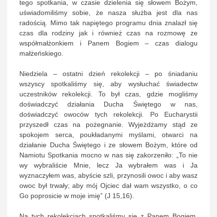
tego spotkania, w czasie dzielenia się słowem Bożym,
uświadomiliśmy sobie, że nasza służba jest dla nas
radością. Mimo tak napiętego programu dnia znalazł się
czas dla rodziny jak i również czas na rozmowę ze
współmałżonkiem i Panem Bogiem – czas dialogu
małżeńskiego.
Niedziela – ostatni dzień rekolekcji – po śniadaniu
wszyscy spotkaliśmy się, aby wysłuchać świadectw
uczestników rekolekcji. To był czas, gdzie mogliśmy
doświadczyć działania Ducha Świętego w nas,
doświadczyć owoców tych rekolekcji. Po Eucharystii
przyszedł czas na pożegnanie. Wyjeżdżamy stąd ze
spokojem serca, poukładanymi myślami, otwarci na
działanie Ducha Świętego i ze słowem Bożym, które od
Namiotu Spotkania mocno w nas się zakorzeniło: „To nie
wy wybraliście Mnie, lecz Ja wybrałem was i Ja
wyznaczyłem was, abyście szli, przynosili owoc i aby wasz
owoc był trwały; aby mój Ojciec dał wam wszystko, o co
Go poprosicie w moje imię” (J 15,16).
Na tych rekolekcjach spotkaliśmy się z Panem Bogiem,