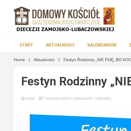
Skip
to
content
DK Diecezji Zamojsko-Lubaczowskiej
Domowy K
START
AKTUALNOŚCI
KALENDARIUM
Home
Aktualności
Festyn Rodzinny „NIE PIJĘ, BO K
Zamojsko
Festyn Rodzinny „N
plutex
7 września 2023
in
Aktualności
- 0 Minutes