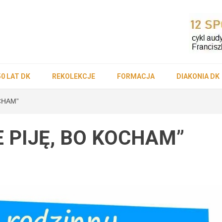
ościół Die
50 LAT DK
REKOLEKCJE
FORMACJA
DIAKONIA DK
OCHAM”
-Lubaczow
IE PIJĘ, BO KOCHAM”