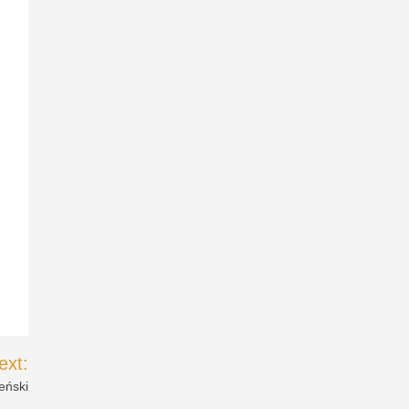
ext:
eński