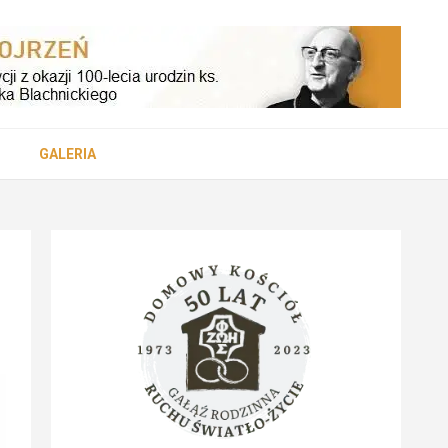
cezji
GALERIA
skiej