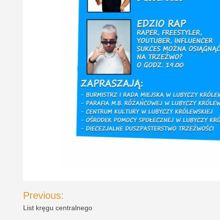
Nawigacja
Previous:
wpisu
List kręgu centralnego