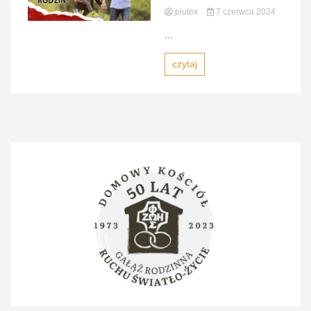
plutex
7 czerwca 2024
...
czytaj