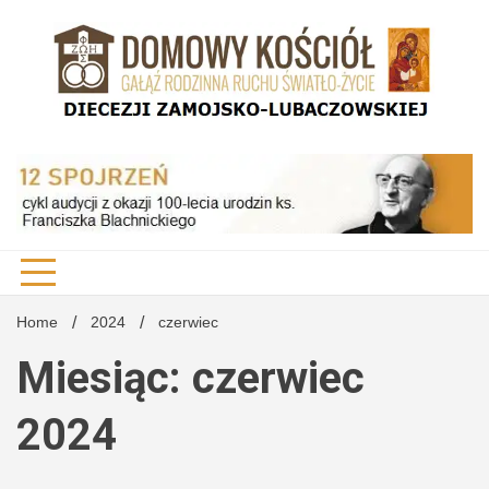
Skip
to
content
DK Diecezji Zamojsko-Lubaczowskiej
Domo
Kości
Home
2024
czerwiec
Miesiąc: czerwiec
Diecez
2024