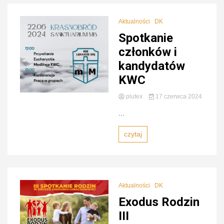
Zamojs
Aktualności
DK
Spotkanie
członków i
kandydatów
KWC
Lubaczow
plutex
17 czerwca 2024
...
czytaj
Aktualności
DK
Exodus Rodzin
III